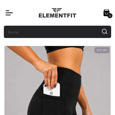
0
10
%
OFF