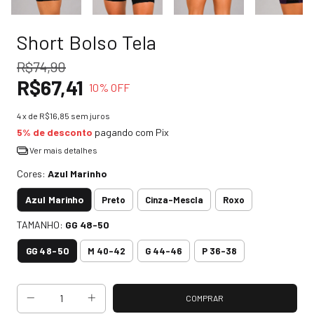
Short Bolso Tela
R$74,90
R$67,41
10
% OFF
4
x de
R$16,85
sem juros
5% de desconto
pagando com Pix
Ver mais detalhes
Cores:
Azul Marinho
Azul Marinho
Preto
Cinza-Mescla
Roxo
TAMANHO:
GG 48-50
GG 48-50
M 40-42
G 44-46
P 36-38