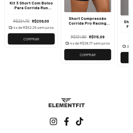
Kit 3 Short Com Bolso
Para Corrida Run
Suplex Poliamida
Short Compressão
R$224,70
R$209,00
Shor
Corrida Pro Racing
Fi
Com Bolsos
4
x de
R$52,25
sem juros
Ca
R$124,90
R$115,09
COMPRAR
R$
4
x de
R$28,77
sem juros
3
x
COMPRAR