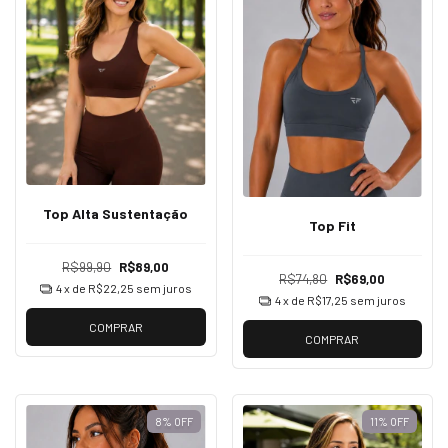
Top Alta Sustentação
Top Fit
R$99,90
R$89,00
R$74,80
R$69,00
4
x de
R$22,25
sem juros
4
x de
R$17,25
sem juros
COMPRAR
COMPRAR
8
%
OFF
11
%
OFF