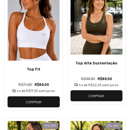
Top Alta Sustentação
Top Fit
R$99,90
R$89,00
R$74,80
R$69,00
4
x de
R$22,25
sem juros
4
x de
R$17,25
sem juros
COMPRAR
COMPRAR
11
%
OFF
11
%
OFF