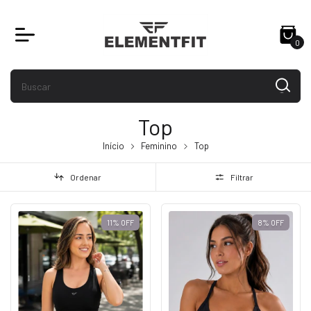
0
Top
Início
Feminino
Top
Ordenar
Filtrar
11
%
OFF
8
%
OFF