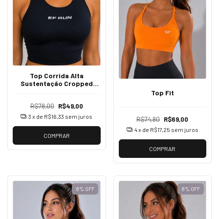
Top Corrida Alta
Sustentação Cropped
Academia Fitness Treino
Top Fit
R$78,00
R$49,00
3
x de
R$16,33
sem juros
R$74,80
R$69,00
4
x de
R$17,25
sem juros
COMPRAR
COMPRAR
8
%
OFF
8
%
OFF