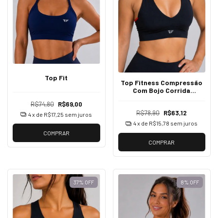
Top Fit
Top Fitness Compressão
Com Bojo Corrida
Academia Treino
R$74,80
R$69,00
R$78,90
R$63,12
4
x de
R$17,25
sem juros
4
x de
R$15,78
sem juros
COMPRAR
COMPRAR
37
%
OFF
8
%
OFF