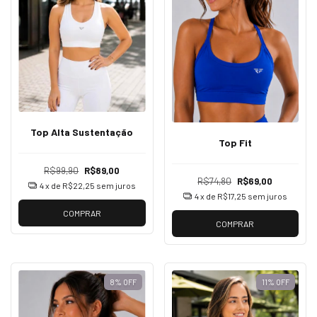
Top Alta Sustentação
Top Fit
R$99,90
R$89,00
R$74,80
R$69,00
4
x de
R$22,25
sem juros
4
x de
R$17,25
sem juros
COMPRAR
COMPRAR
8
%
OFF
11
%
OFF