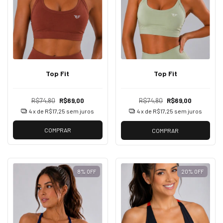
Top Fit
Top Fit
R$74,80
R$69,00
R$74,80
R$69,00
4
x de
R$17,25
sem juros
4
x de
R$17,25
sem juros
COMPRAR
COMPRAR
8
%
OFF
20
%
OFF