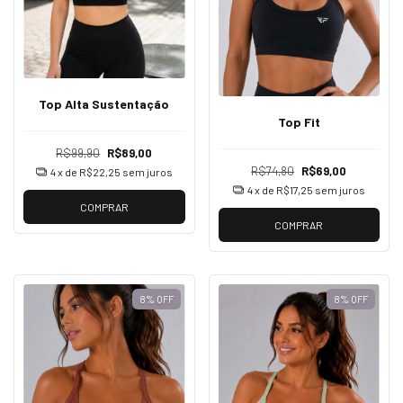
Top Alta Sustentação
Top Fit
R$99,90
R$89,00
R$74,80
R$69,00
4
x de
R$22,25
sem juros
4
x de
R$17,25
sem juros
COMPRAR
COMPRAR
8
%
OFF
8
%
OFF