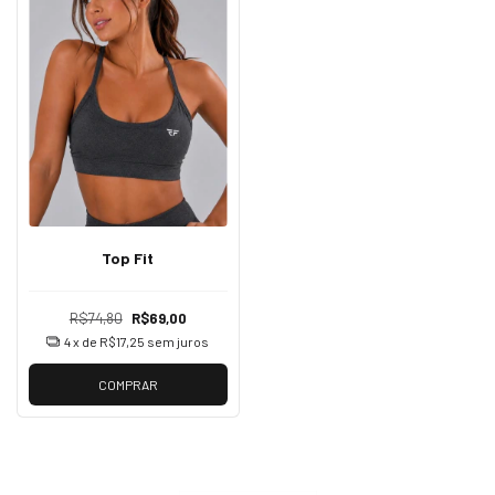
Top Fit
R$74,80
R$69,00
4
x de
R$17,25
sem juros
COMPRAR