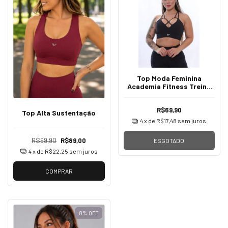
Top Moda Feminina
Academia Fitness Treino
Biquíni Corrida
R$69,90
Top Alta Sustentação
4
x de
R$17,48
sem juros
R$99,90
R$89,00
ESGOTADO
4
x de
R$22,25
sem juros
COMPRAR
8
%
OFF