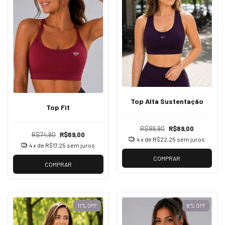
Top Alta Sustentação
Top Fit
R$99,90
R$89,00
R$74,80
R$69,00
4
x de
R$22,25
sem juros
4
x de
R$17,25
sem juros
COMPRAR
COMPRAR
11
%
OFF
8
%
OFF