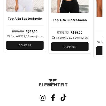
Top Alta Sustentação
Top Alta Sustentação
R$99,90
R$89,00
R$99,90
R$89,00
4
x de
R$22,25
sem juros
R$
4
x de
R$22,25
sem juros
4
x
COMPRAR
COMPRAR