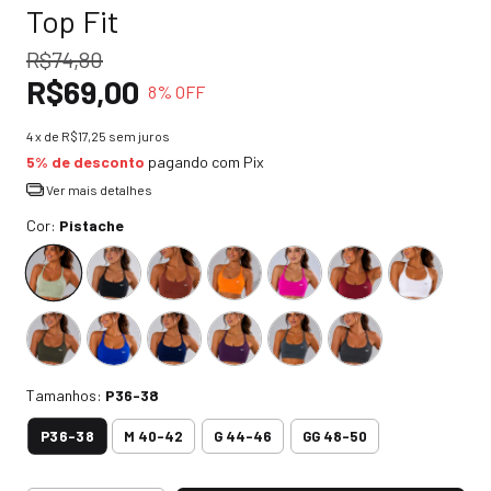
Top Fit
R$74,80
R$69,00
8
% OFF
4
x de
R$17,25
sem juros
5% de desconto
pagando com Pix
Ver mais detalhes
Cor:
Pistache
Tamanhos:
P36-38
P36-38
M 40-42
G 44-46
GG 48-50