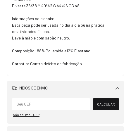
P veste 36\38 M 40\42 G 44\46 GG 48
Informações adicionais:
Esta peça pode ser usada no dia a dia ou na prática
de atividades físicas.
Lave à mão e com sabão neutro.
Composição: 88% Poliamida e12% Elastano.
Garantia: Contra defeito de fabricação
MEIOS DE ENVIO
Alterar CEP
CALCULAR
Não sei meu CEP