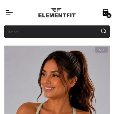
0
8
%
OFF