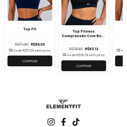
Top Fit
Top Fitness
Compressão Com Bojo
Corrida Academia
R$74,80
R$69,00
R$
Treino
R$78,90
R$63,12
4
x de
R$17,25
sem juros
4
x
4
x de
R$15,78
sem juros
COMPRAR
COMPRAR