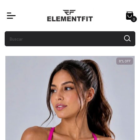
0
8
%
OFF