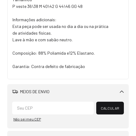
P veste 36\38 M 40\42 G 44\46 GG 48
Informações adicionais:
Esta peça pode ser usada no dia a dia ou na prática
de atividades físicas.
Lave à mão e com sabão neutro.
Composição: 88% Poliamida e12% Elastano.
Garantia: Contra defeito de fabricação
MEIOS DE ENVIO
Alterar CEP
CALCULAR
Não sei meu CEP