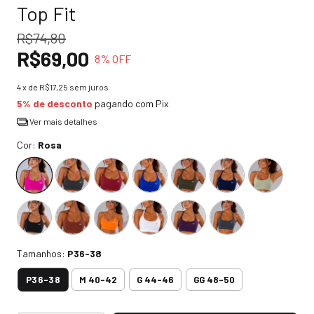
Top Fit
R$74,80
R$69,00
8
% OFF
4
x de
R$17,25
sem juros
5% de desconto
pagando com Pix
Ver mais detalhes
Cor:
Rosa
Tamanhos:
P36-38
P36-38
M 40-42
G 44-46
GG 48-50